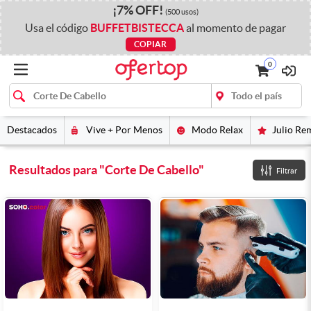
¡
7%
OFF
!
(500 usos)
Usa el código
BUFFETBISTECCA
al momento de pagar
COPIAR
0
Destacados
Vive + Por Menos
Modo Relax
Julio Re
Resultados para
"
Corte De Cabello
"
Filtrar