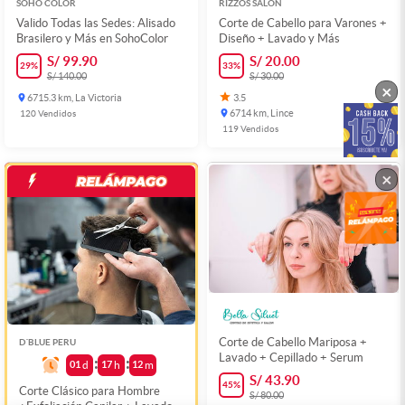
SOHO COLOR
RIZZOS SALON
Valido Todas las Sedes: Alisado
Corte de Cabello para Varones +
Brasilero y Más en SohoColor
Diseño + Lavado y Más
S/ 99.90
S/ 20.00
29
%
33
%
S/ 140.00
S/ 30.00
×
6715.3 km, La Victoria
3.5
120
Vendidos
6714 km, Lince
119
Vendidos
×
Corte de Cabello Mariposa +
D´BLUE PERU
Lavado + Cepillado + Serum
01
d
17
h
12
m
S/ 43.90
45
%
Corte Clásico para Hombre
S/ 80.00