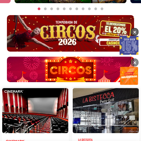
×
×
×