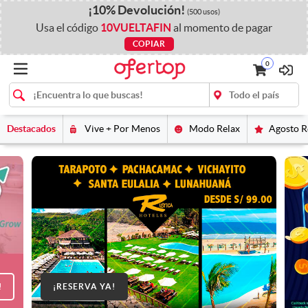
¡
10%
Devolución
!
(500 usos)
Usa el código
10VUELTAFIN
al momento de pagar
COPIAR
0
Destacados
Vive + Por Menos
Modo Relax
Agosto 
!
¡RESERVA YA!