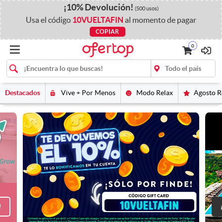
¡
10%
Devolución
!
(500 usos)
Usa el código
10VUELTAFIN
al momento de pagar
COPIAR
0
Destacados
Vive + Por Menos
Modo Relax
Agosto 
!