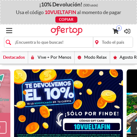
¡
10%
Devolución
!
(500 usos)
Usa el código
10VUELTAFIN
al momento de pagar
COPIAR
0
Destacados
Vive + Por Menos
Modo Relax
Agosto 
!