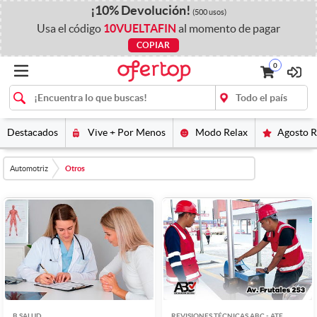
¡
10%
Devolución
!
(500 usos)
Usa el código
10VUELTAFIN
al momento de pagar
COPIAR
0
Destacados
Vive + Por Menos
Modo Relax
Agosto 
Automotriz
Otros
B SALUD
REVISIONES TÉCNICAS ABC - ATE