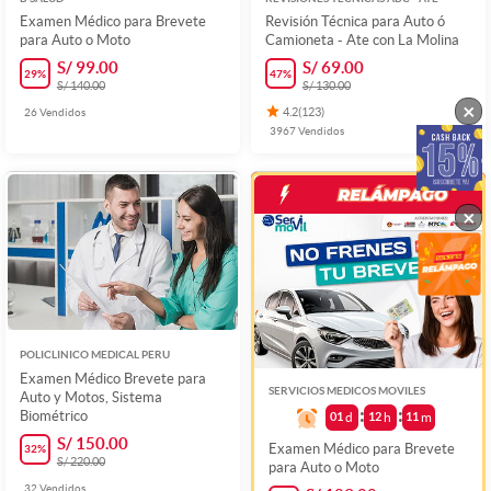
Examen Médico para Brevete
Revisión Técnica para Auto ó
para Auto o Moto
Camioneta - Ate con La Molina
S/ 99.00
S/ 69.00
29
%
47
%
S/ 140.00
S/ 130.00
×
26
Vendidos
4.2
(
123
)
3967
Vendidos
×
POLICLINICO MEDICAL PERU
Examen Médico Brevete para
SERVICIOS MEDICOS MOVILES
Auto y Motos, Sistema
Biométrico
01
d
12
h
11
m
S/ 150.00
Examen Médico para Brevete
32
%
S/ 220.00
para Auto o Moto
32
Vendidos