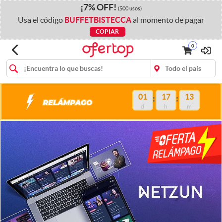
¡
7%
OFF
!
(500 usos)
Usa el código
BUFFETBISTECCA
al momento de pagar
COPIAR
0
01
17
13
d
h
m