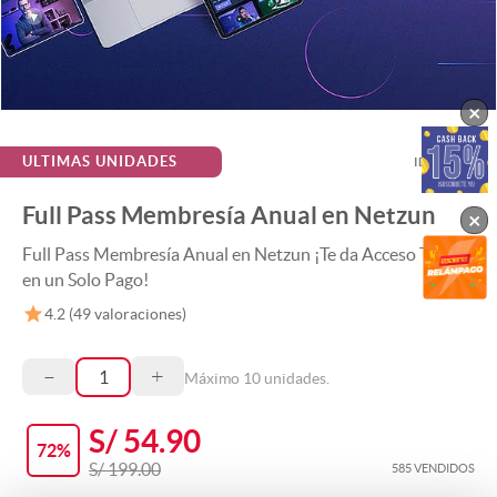
×
ULTIMAS UNIDADES
ID:
119393
Full Pass Membresía Anual en Netzun
×
Full Pass Membresía Anual en Netzun ¡Te da Acceso Total
en un Solo Pago!
4.2
(
49
valoraciones)
–
+
Máximo
10
unidades.
S/ 54.90
72
%
S/ 199.00
585 VENDIDOS