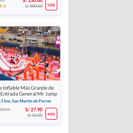
S/ 150.00
DOS
50%
S/ 300.00
e Inflable Más Grande de
- Entrada General Mr Jump
.1 km, San Martín de Porres
S/ 27.90
NDIDOS
49%
S/ 55.00