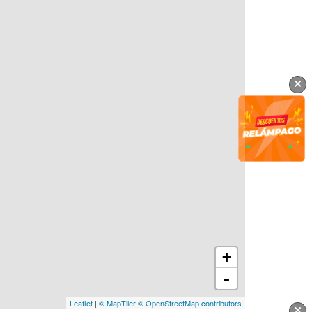
×
+
-
Leaflet
|
© MapTiler
© OpenStreetMap contributors
×