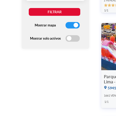
2 VENDI
1/1
Mostrar mapa
Mostrar solo activos
Parqu
Lima 
5941
1661 VE
1/1