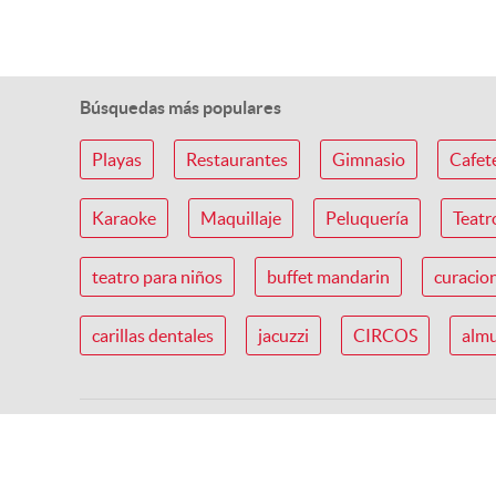
Limpie
relaja
Búsquedas más populares
5943
3 VENDI
Playas
Restaurantes
Gimnasio
Cafet
2/9
Karaoke
Maquillaje
Peluquería
Teatr
teatro para niños
buffet mandarin
curacio
carillas dentales
jacuzzi
CIRCOS
almu
Marcas destacadas
03 Res
Dental