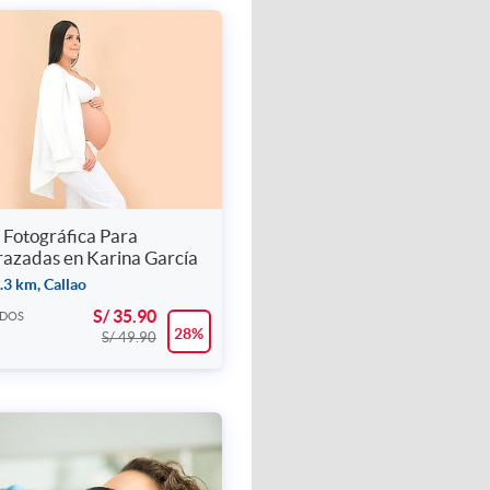
 Fotográfica Para
azadas en Karina García
.3 km, Callao
S/ 35.90
IDOS
28%
S/ 49.90