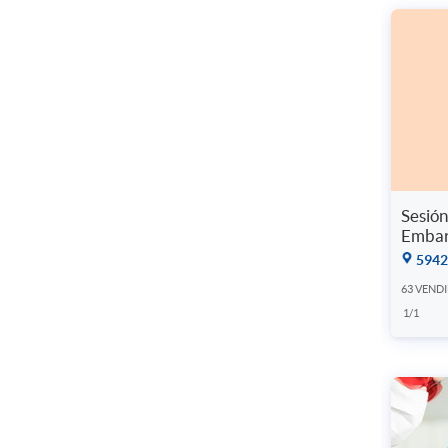
Sesión
Embar
5942
63 VEND
1/1