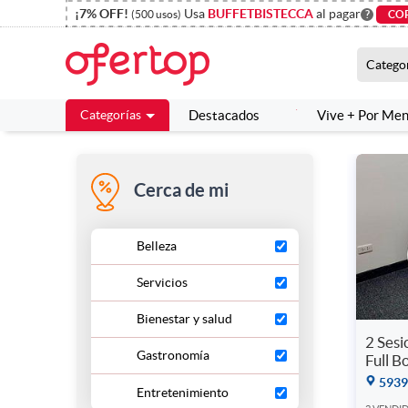
¡7% OFF!
Usa
BUFFETBISTECCA
al pagar
(500 usos)
?
CO
Catego
Categorías
Destacados
Vive + Por Me
Cerca de mi
Belleza
Servicios
Bienestar y salud
2 Sesi
Gastronomía
Full 
5939
Entretenimiento