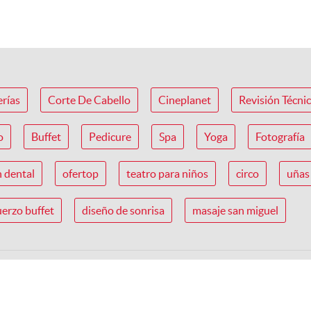
za Dental+ Férula Mio-
nte Y Evaluación
.9 km, San Miguel
S/ 379.90
DOS
erías
Corte De Cabello
Cineplanet
Revisión Técni
16%
S/ 450.00
o
Buffet
Pedicure
Spa
Yoga
Fotografía
n dental
ofertop
teatro para niños
circo
uñas 
erzo buffet
diseño de sonrisa
masaje san miguel
inas Simples + Limpieza
 Y Evaluación