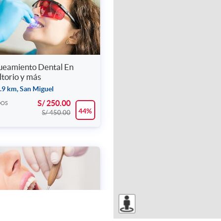
ueamiento Dental En
torio y más
.9 km, San Miguel
S/ 250.00
DOS
44%
S/ 450.00