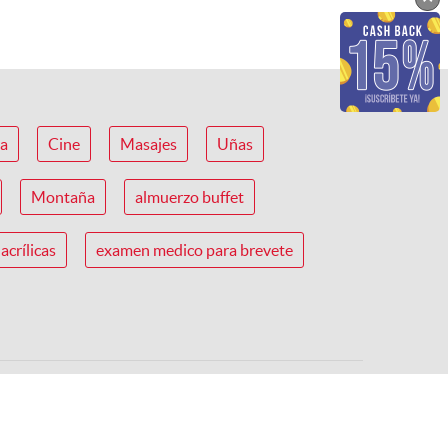
ca
Cine
Masajes
Uñas
Montaña
almuerzo buffet
acrílicas
examen medico para brevete