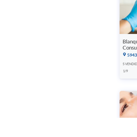
Blanq
Consul
5943
5 VENDI
1/9