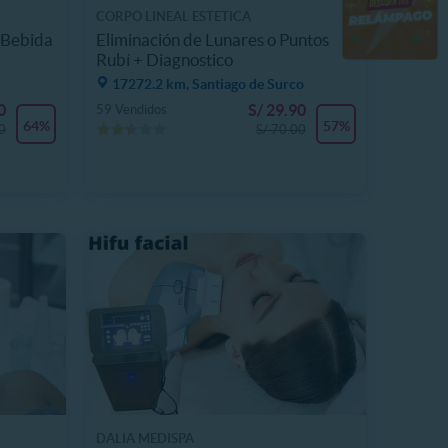
CORPO LINEAL ESTETICA
 Bebida
Eliminación de Lunares o Puntos
Rubí + Diagnostico
17272.2 km, Santiago de Surco
0
S/ 29.90
59 Vendidos
64%
57%
0
S/ 70.00
DALIA MEDISPA