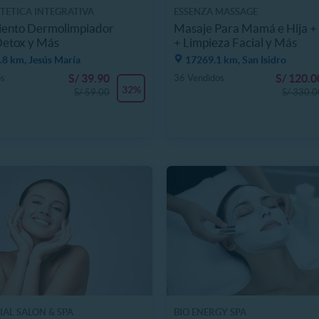
TETICA INTEGRATIVA
ESSENZA MASSAGE
iento Dermolimpiador
Masaje Para Mamá e Hija +
Detox y Más
+ Limpieza Facial y Más
8 km, Jesús María
17269.1 km, San Isidro
S/ 39.90
S/ 120.0
os
36 Vendidos
32%
S/ 59.00
S/ 330.0
IAL SALON & SPA
BIO ENERGY SPA