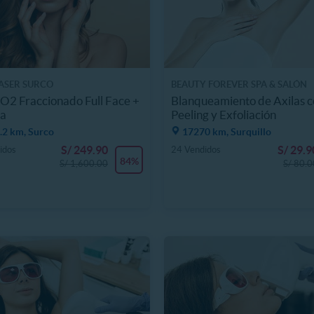
LASER SURCO
BEAUTY FOREVER SPA & SALÓN
O2 Fraccionado Full Face +
Blanqueamiento de Axilas 
ta
Peeling y Exfoliación
.2 km, Surco
17270 km, Surquillo
S/ 249.90
S/ 29.9
idos
24 Vendidos
84%
S/ 1,600.00
S/ 80.0