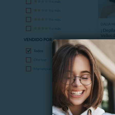
o más
o más
o más
DALIA M
o más
¡ Depil
Vellos d
VENDIDO POR
17270
Todos
Ofertop
Marketplace