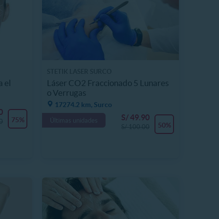
STETIK LASER SURCO
a el
Láser CO2 Fraccionado 5 Lunares
o Verrugas
17274.2 km, Surco
0
S/ 49.90
75%
Últimas unidades
0
50%
S/ 100.00