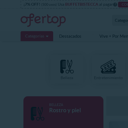
¡7% OFF!
Usa
BUFFETBISTECCA
al pagar
(500 usos)
?
CO
Catego
Categorías
Destacados
Vive + Por Me
Belleza
Entretenimiento
BELLEZA
Rostro y piel