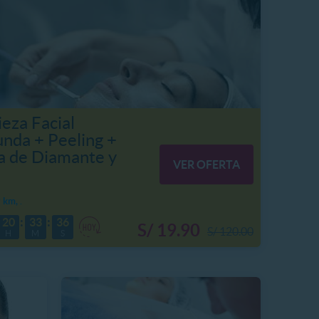
eza Facial
unda + Peeling +
a de Diamante y
VER OFERTA
km, .
20
33
34
S/ 19.90
S/ 120.00
H
M
S