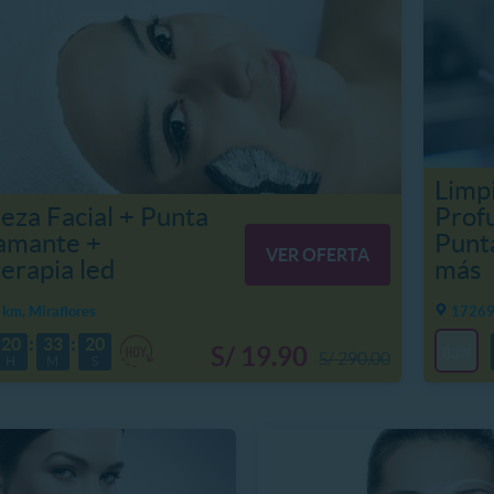
Limpi
eza Facial + Punta
Prof
iamante +
Punt
VER OFERTA
erapia led
más
km, Miraflores
17269 
20
33
18
S/ 19.90
83%
S/ 290.00
H
M
S