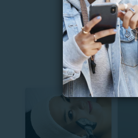
BEAUTY 
Reducc
Con Ca
17270
17 Vendi