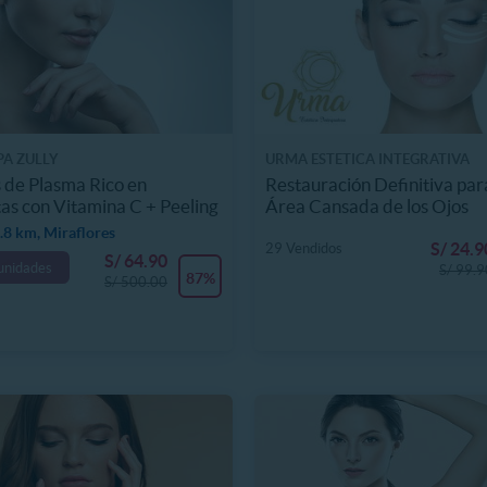
PA ZULLY
URMA ESTETICA INTEGRATIVA
 de Plasma Rico en
Restauración Definitiva par
as con Vitamina C + Peeling
Área Cansada de los Ojos
8 km, Miraflores
S/ 24.9
29 Vendidos
S/ 64.90
unidades
S/ 99.9
87%
S/ 500.00