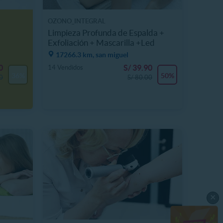
OZONO_INTEGRAL
Limpieza Profunda de Espalda +
Exfoliación + Mascarilla +Led
17266.3 km, san miguel
0
S/ 39.90
14 Vendidos
36%
50%
0
S/ 80.00
×