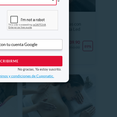
BLESS ESTHETIC SPA
Plasma Rico en Plaquetas con
Dermapen + Fototerapia Led
17271.3 km, Juan XXIII
0
S/ 39.90
 con tu cuenta Google
Últimas unidades
76%
89%
0
S/ 350.00
No gracias, Ya estoy suscrito.
inos y condiciones de Cuponatic.