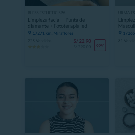
BLESS ESTHETIC SPA
URMA ES
Limpieza facial + Punta de
Limpiez
diamante + Fototerapia led
Masculi
17271 km, Miraflores
17265.
S/ 22.90
225 Vendidos
31 Vendi
92%
S/ 290.00