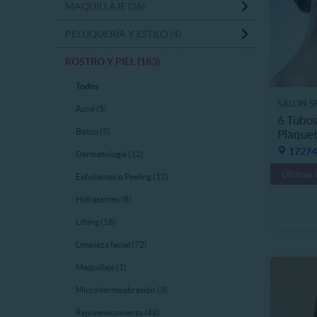
MAQUILLAJE (26)
PELUQUERÍA Y ESTILO (4)
ROSTRO Y PIEL (183)
Todos
SALÓN S
Acné (5)
6 Tubos
Botox (5)
Plaquet
17274.
Dermatología (12)
Últimas 
Exfoliantes o Peeling (12)
Hidratantes (8)
Lifting (18)
Limpieza facial (72)
Maquillaje (1)
Microdermoabrasión (3)
Rejuvenecimiento (48)