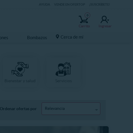
AYUDA
VENDE EN OFERTOP
¡SUSCRÍBETE!
0
Carrito
Ingresar
Cerca de mí
ones
Bombazos
Bienestar y salud
Servicios
Relevancia
Ordenar ofertas por