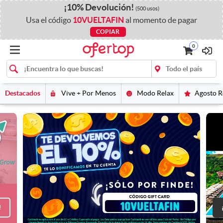
¡
10%
Devolución
!
(500 usos)
Usa el código
10VUELTAFIN
al momento de pagar
COPIAR
0
Destacados
Vive + Por Menos
Modo Relax
Agosto 
!