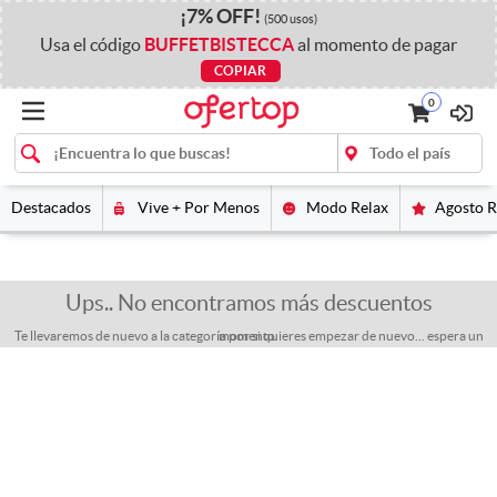
¡
7%
OFF
!
(500 usos)
Usa el código
BUFFETBISTECCA
al momento de pagar
COPIAR
0
Destacados
Vive + Por Menos
Modo Relax
Agosto 
Ups.. No encontramos más descuentos
Te llevaremos de nuevo a la categoría por si quieres empezar de nuevo... espera un momento.