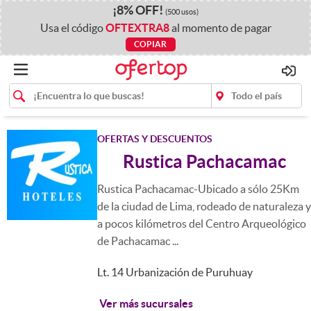
¡
8%
OFF
!
(500 usos)
Usa el código
OFTEXTRA8
al momento de pagar
COPIAR
OFERTAS Y DESCUENTOS
Rustica Pachacamac
Rustica Pachacamac-Ubicado a sólo 25Km
de la ciudad de Lima, rodeado de naturaleza y
a pocos kilómetros del Centro Arqueológico
de Pachacamac ...
Lt. 14 Urbanización de Puruhuay
Ver más sucursales