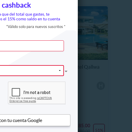
 cashback
a que del total que gastes, te
s el 15% como saldo en tu cuenta
*
Válido solo para nuevos suscritos
*
emática
01 Noche para 2 en Hotel Qallwa
de Chincha
7409 km, Sunampe
Alojamiento incluido
Habitación
Hotel estrellas
 con tu cuenta Google
0
S/ 185.00
56%
51%
0
S/ 380.00