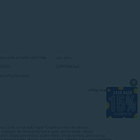
aurante el Salto del Fraile
star peru
DIZIO
SUPERNOVA
tica Pachacamac
×
+Más marcas
os, todo en un solo lugar. Explora miles de ofertas,
ás cupones de descuento para spas, panoramas, cenas,
star, hasta aventuras al aire libre, restaurantes, panoramas
s y promociones diarias o temporales, ideales para sorprenderte