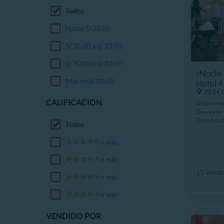
Todos
Hasta S/ 35.00
S/ 35.00 a S/ 50.00
S/ 50.00 a S/ 80.00
¡Noche
Más de S/ 80.00
Hotel 4 
7234.8
CALIFICACIÓN
Alojamient
Desayuno 
Cóctel de 
Todos
o más
o más
15 Vendi
o más
o más
VENDIDO POR