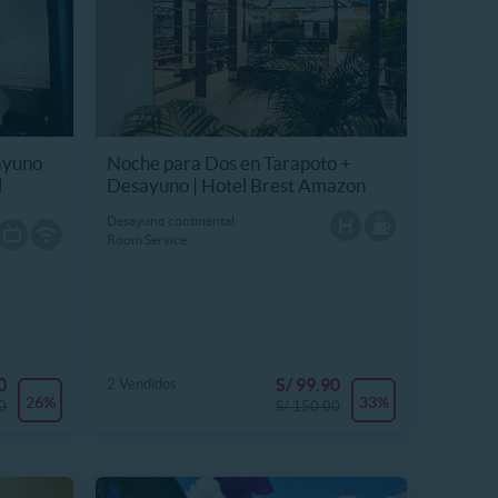
ayuno
Noche para Dos en Tarapoto +
l
Desayuno | Hotel Brest Amazon
Desayuno continental
Room Service
0
S/ 99.90
2 Vendidos
26%
33%
0
S/ 150.00