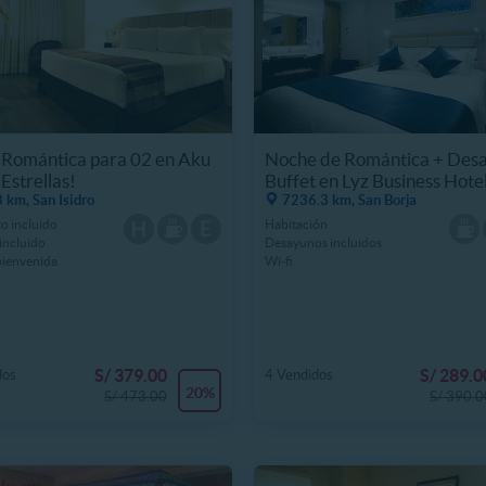
 Romántica para 02 en Aku
Noche de Romántica + Des
Estrellas!
Buffet en Lyz Business Hote
 km, San Isidro
7236.3 km, San Borja
o incluido
Habitación
incluido
Desayunos incluidos
bienvenida
Wi-fi
S/ 379.00
S/ 289.0
dos
4 Vendidos
20%
S/ 473.00
S/ 390.0