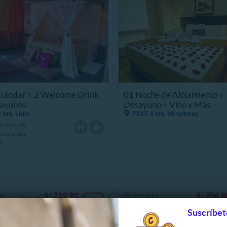
stándar + 2 Welcome Drink
01 Noche de Alojamiento +
sayunos
Desayuno + Vino y Más
 km, Lima
7237.4 km, Miraflores
o incluido
 incluidos
e
S/ 219.90
S/ 204.9
os
47 Vendidos
51%
S/ 450.00
S/ 300.0
Suscríbet