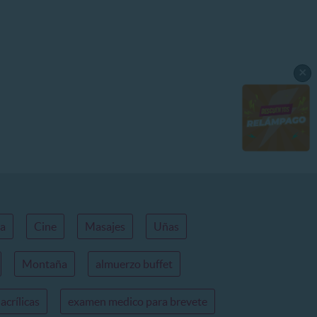
×
ca
Cine
Masajes
Uñas
Montaña
almuerzo buffet
acrílicas
examen medico para brevete