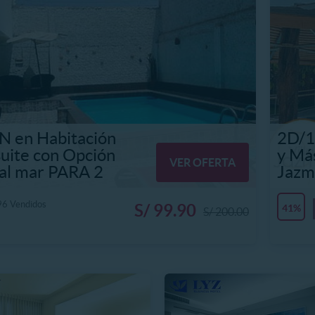
N en Habitación
2D/1
uite con Opción
y Más
VER OFERTA
 al mar PARA 2
Jazmi
96 Vendidos
S/ 99.90
41%
S/ 200.00