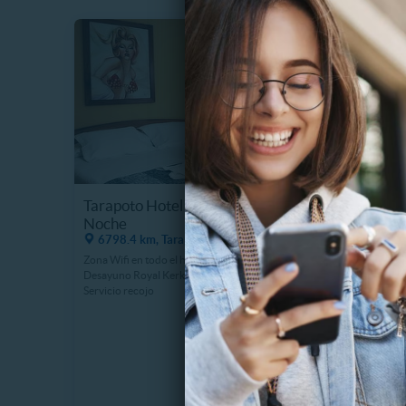
Tarapoto Hotel Kerkus - 2 Días /1
Desayun
Noche
Miraflo
6798.4 km, Tarapoto
7237.4
Zona Wifi en todo el hotel
Desayuno Royal Kerkus
Servicio recojo
S/ 79.90
49 Vendi
¡Mejor precio!