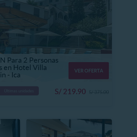
N Para 2 Personas
 en Hotel Villa
VER OFERTA
n - Ica
S/ 219.90
Últimas unidades
S/ 375.00