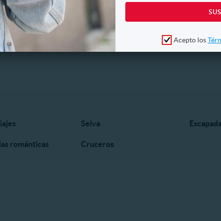
Acepto los
Térm
iajes
Selva
Escapada
as románticas
Cruceros