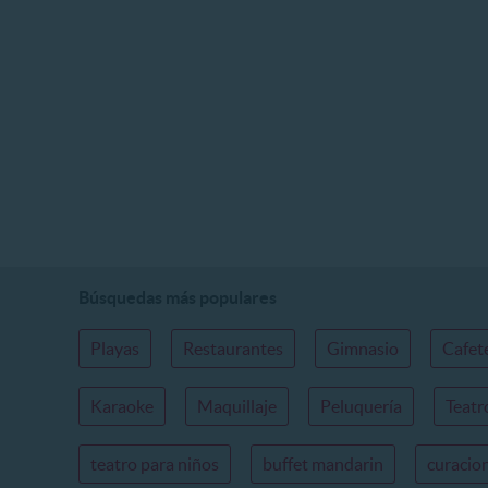
Búsquedas más populares
Playas
Restaurantes
Gimnasio
Cafet
Karaoke
Maquillaje
Peluquería
Teatr
teatro para niños
buffet mandarin
curacio