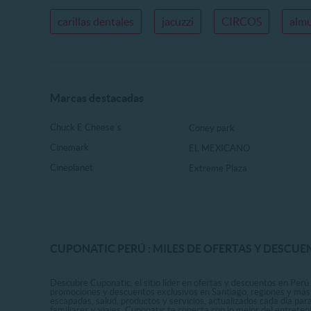
carillas dentales
jacuzzi
CIRCOS
almu
Marcas destacadas
Chuck E Cheese´s
Coney park
Cinemark
EL MEXICANO
Cineplanet
Extreme Plaza
CUPONATIC PERÚ : MILES DE OFERTAS Y DESCUE
Descubre Cuponatic, el sitio líder en ofertas y descuentos en Perú.
promociones y descuentos exclusivos en Santiago, regiones y más 
escapadas, salud, productos y servicios, actualizados cada día par
familiares y viajes, Cuponatic te conecta con lo mejor del entrete