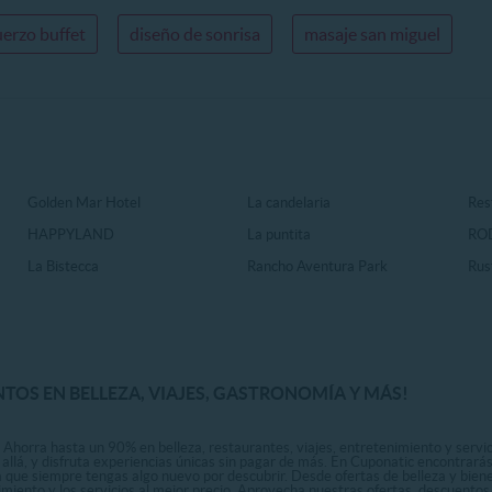
erzo buffet
diseño de sonrisa
masaje san miguel
Golden Mar Hotel
La candelaria
Rest
HAPPYLAND
La puntita
RO
La Bistecca
Rancho Aventura Park
Rus
NTOS EN BELLEZA, VIAJES, GASTRONOMÍA Y MÁS!
 Ahorra hasta un 90% en belleza, restaurantes, viajes, entretenimiento y servici
allá, y disfruta experiencias únicas sin pagar de más. En Cuponatic encontrar
a que siempre tengas algo nuevo por descubrir. Desde ofertas de belleza y biene
nimiento y los servicios al mejor precio. Aprovecha nuestras ofertas, descuento