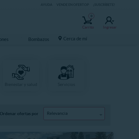
AYUDA
VENDE EN OFERTOP
¡SUSCRÍBETE!
0
Carrito
Ingresar
Cerca de mí
ones
Bombazos
Bienestar y salud
Servicios
Relevancia
Ordenar ofertas por