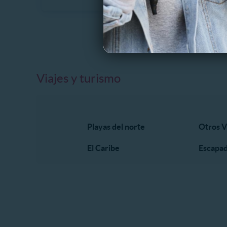
Viajes y turismo
Playas del norte
Otros V
El Caribe
Escapad