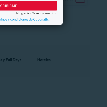
No gracias, Ya estoy suscrito.
inos y condiciones de Cuponatic.
s y Full Days
Hoteles