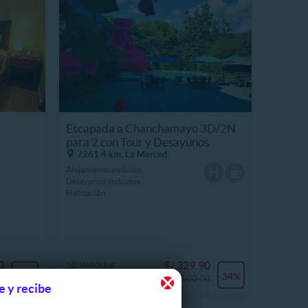
Escapada a Chanchamayo 3D/2N
para 2 con Tour y Desayunos
7261.4 km, La Merced
Alojamiento incluido
Desayunos incluidos
Habitación
0
S/ 329.90
10 Vendidos
32%
34%
0
S/ 500.00
e y recibe