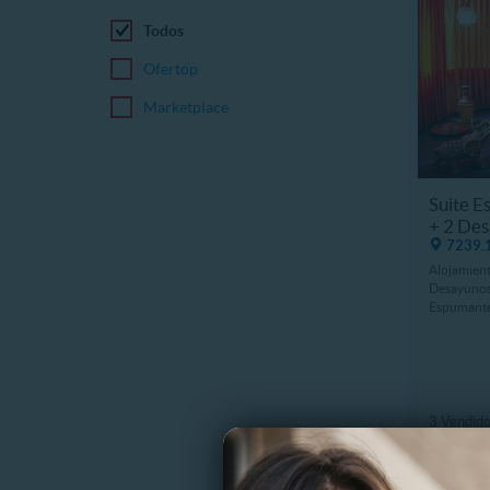
Todos
Ofertop
Marketplace
Suite E
+ 2 De
7239.1
Alojamient
Desayunos
Espumant
3 Vendid