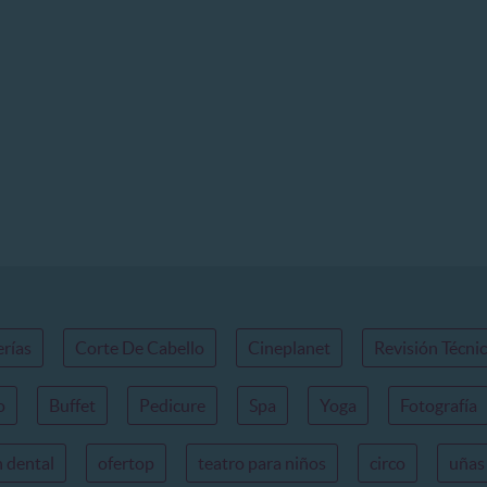
erías
Corte De Cabello
Cineplanet
Revisión Técni
o
Buffet
Pedicure
Spa
Yoga
Fotografía
n dental
ofertop
teatro para niños
circo
uñas 