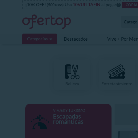
¡10% OFF!
Usa
10VUELTAFIN
al pagar
(500 usos)
?
COPIA
Catego
Categorías
Destacados
Vive + Por Me
Belleza
Entretenimiento
VIAJES Y TURISMO
Escapadas
románticas