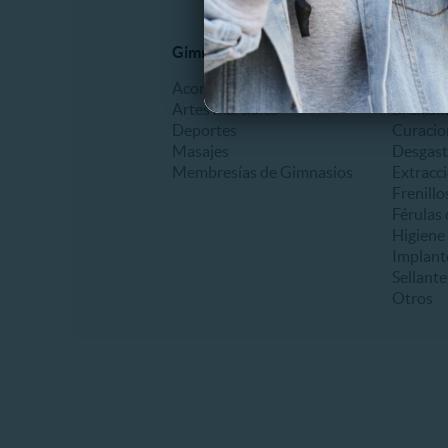
Gimnasio y Fitness
Dental
Acondicionamiento físico
Blanqu
Artes marciales
Bruxis
Deportes
Curacio
Masajes
Desgast
Membresías de Gimnasios
Extracc
Frenillo
Férulas 
Higiene
Implant
Sellante
Otros