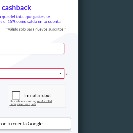
 cashback
a que del total que gastes, te
s el 15% como saldo en tu cuenta
*
Válido solo para nuevos suscritos
*
ñas 4
0
50%
0
 con tu cuenta Google