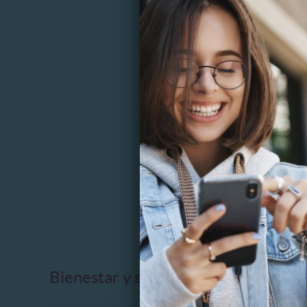
PODOLO
Di adió
Láser 4
5.3 km
181 Vend
Bienestar y salud