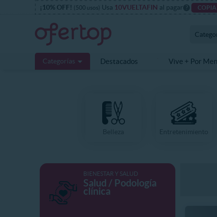
¡10% OFF!
Usa
10VUELTAFIN
al pagar
(500 usos)
?
COPIA
Catego
Categorías
Destacados
Vive + Por Me
Belleza
Entretenimiento
BIENESTAR Y SALUD
Salud / Podología
clínica