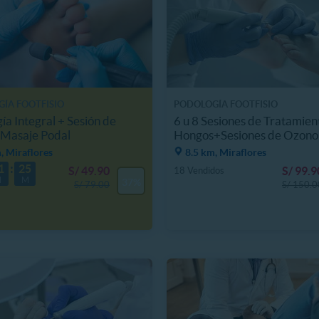
ÍA FOOTFISIO
PODOLOGÍA FOOTFISIO
ía Integral + Sesión de
6 u 8 Sesiones de Tratamien
 Masaje Podal
Hongos+Sesiones de Ozono
, Miraflores
8.5 km, Miraflores
1
25
S/ 49.90
S/ 99.9
18 Vendidos
H
M
37%
S/ 79.00
S/ 150.0