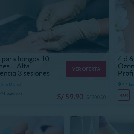
 para hongos 10
4 ó 6
nes + Alta
Ozon
VER OFERTA
encia 3 sesiones
Profi
, San Miguel
4.1 km
221 Vendidos
S/ 59.90
58%
S/ 200.00