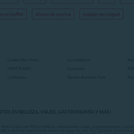
erzo buffet
diseño de sonrisa
masaje san miguel
Golden Mar Hotel
La candelaria
Rest
HAPPYLAND
La puntita
RO
La Bistecca
Rancho Aventura Park
Rus
NTOS EN BELLEZA, VIAJES, GASTRONOMÍA Y MÁS!
 Ahorra hasta un 90% en belleza, restaurantes, viajes, entretenimiento y servici
allá, y disfruta experiencias únicas sin pagar de más. En Cuponatic encontrar