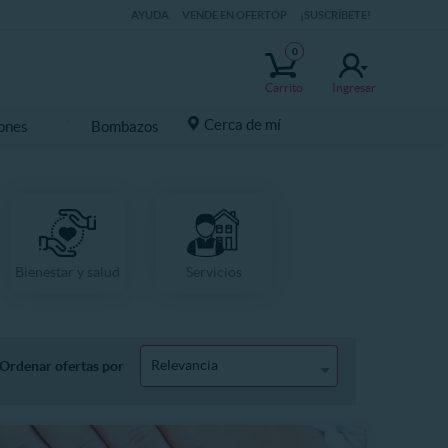
AYUDA
VENDE EN OFERTOP
¡SUSCRÍBETE!
0
Carrito
Ingresar
Cerca de mí
ones
Bombazos
Bienestar y salud
Servicios
Relevancia
Ordenar ofertas por