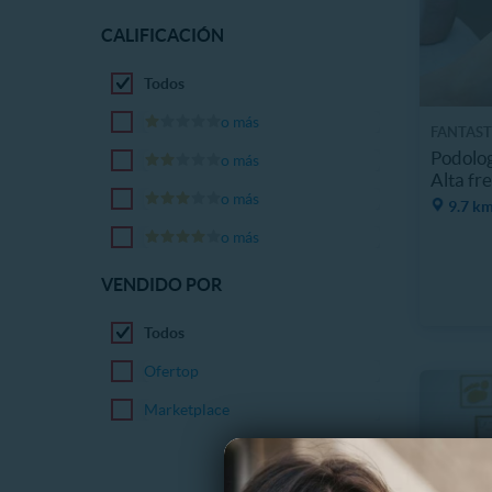
CALIFICACIÓN
Todos
o más
FANTAST
Podolog
o más
Alta fr
o más
9.7 km
o más
VENDIDO POR
Todos
Ofertop
Marketplace