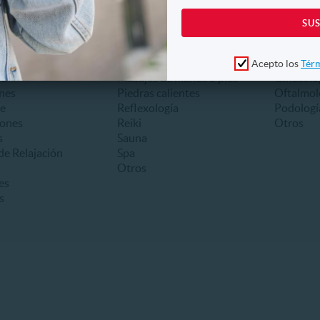
Spa y Relajación
Salud
eamiento
Masajes
Desintox
Acepto los
Térm
mo
Masajes de manos o pies
Ginecolo
nes
Piedras calientes
Oftalmol
e
Reflexología
Podología
iones
Reiki
Otros
s
Sauna
de Relajación
Spa
Otros
es
s