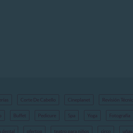
erías
Corte De Cabello
Cineplanet
Revisión Técni
o
Buffet
Pedicure
Spa
Yoga
Fotografía
n dental
ofertop
teatro para niños
circo
uñas 