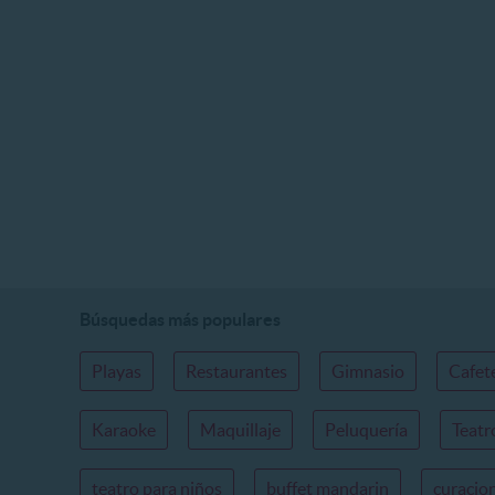
Búsquedas más populares
Playas
Restaurantes
Gimnasio
Cafet
Karaoke
Maquillaje
Peluquería
Teatr
teatro para niños
buffet mandarin
curacio