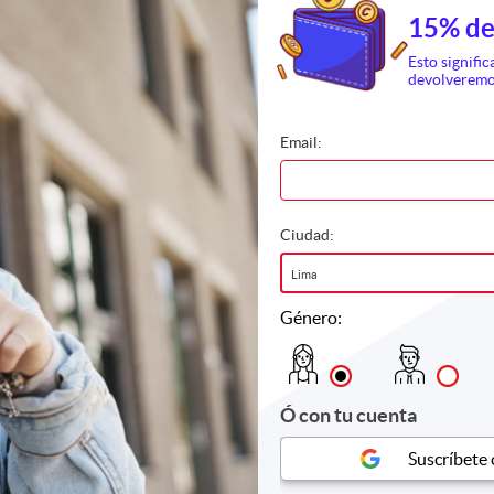
15% de
Esto signific
devolveremo
GOS DELGADO
PODOLOGOS DELGADO
s a los hongos: Podología
Láser HIL para Hongos en U
Email:
 Sesiones
Sesiones
, San Miguel
S/ 59.9
183 Vendidos
S/ 49.90
idos
S/ 120.0
75%
S/ 200.00
Ciudad:
Lima
Género:
Ó con tu cuenta
Suscríbete