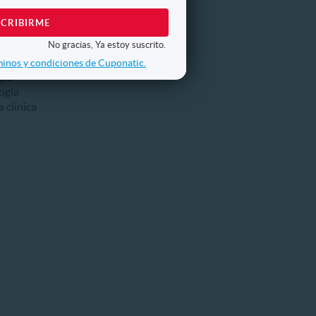
Otros
No gracias, Ya estoy suscrito.
icación
inos y condiciones de Cuponatic.
gía
ogía
 clínica