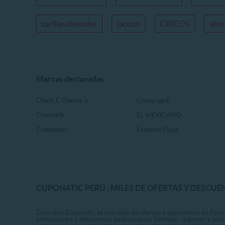
carillas dentales
jacuzzi
CIRCOS
almu
Marcas destacadas
Chuck E Cheese´s
Coney park
Cinemark
EL MEXICANO
Cineplanet
Extreme Plaza
CUPONATIC PERÚ : MILES DE OFERTAS Y DESCUE
Descubre Cuponatic, el sitio líder en ofertas y descuentos en Perú.
promociones y descuentos exclusivos en Santiago, regiones y más 