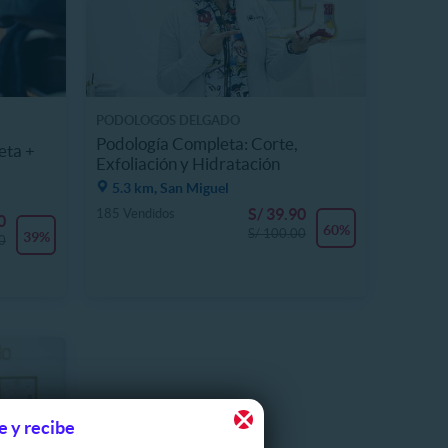
PODOLOGOS DELGADO
Podología Completa: Corte,
eta +
Exfoliación y Hidratación
5.3 km, San Miguel
S/ 39.90
185 Vendidos
0
60%
S/ 100.00
39%
0
e y recibe