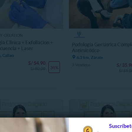
Y CREATION
ia Clinica + Exfoliacion +
Podología Geriátrica Compl
ecuencia + Laser
Antimicótico
, Callao
6.3 km, Zárate
S/ 54.90
S/ 35.9
3 Vendidos
31%
S/ 80.00
S/ 59.0
Suscríbet