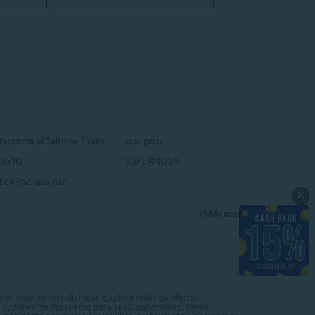
aurante el Salto del Fraile
star peru
DIZIO
SUPERNOVA
tica Pachacamac
×
+Más marcas
os, todo en un solo lugar. Explora miles de ofertas,
ás cupones de descuento para spas, panoramas, cenas,