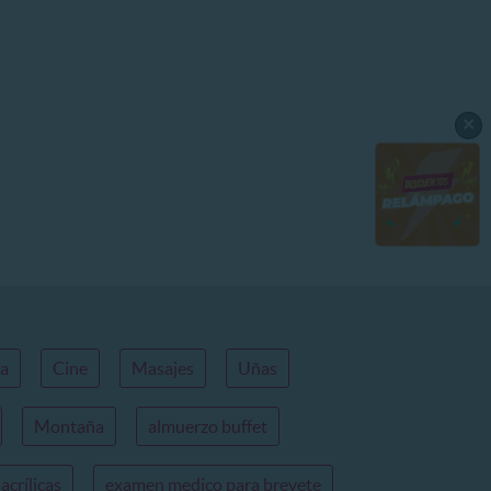
×
ca
Cine
Masajes
Uñas
Montaña
almuerzo buffet
acrílicas
examen medico para brevete