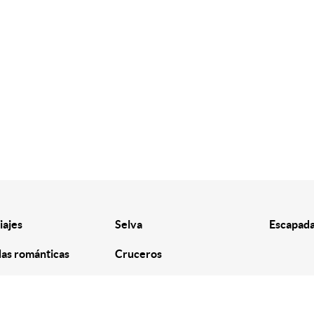
iajes
Selva
Escapada
as románticas
Cruceros