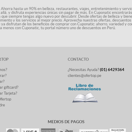
 Ahorra hasta un 90% en belleza, restaurantes, viajes, entretenimiento y servici
allá, y disfruta experiencias únicas sin pagar de más. En Cuponatic encontrar
a que siempre tengas algo nuevo por descubrir. Desde ofertas de belleza y biene
nimiento y los servicios al mejor precio. Aprovecha nuestras ofertas, descuento
ú ya disfrutan de los beneficios de comprar con Cuponatic: ahorro, variedad y co
sta menos con Cuponatic, tu portal número uno de descuentos en Perú.
RTOP
CONTACTO
mos?
¿Necesitas Ayuda?
(01) 6429364
rar?
clientes@ofertop.pe
ar?
r giftcard?
r Tarjeta?
Ofertop
dre
MEDIOS DE PAGOS