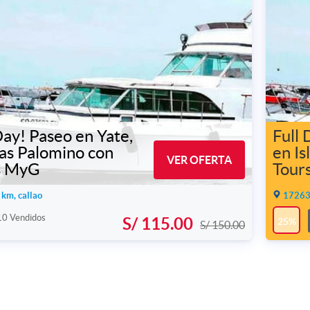
Day! Paseo en Yate,
Full 
las Palomino con
en Is
VER OFERTA
s MyG
Tour
km, callao
17263 
10 Vendidos
S/ 115.00
25%
S/ 150.00