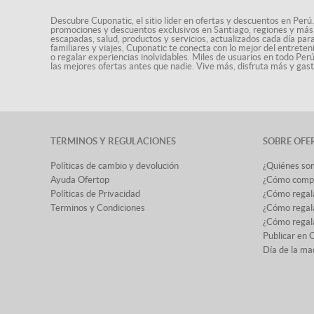
Descubre Cuponatic, el sitio líder en ofertas y descuentos en Perú.
promociones y descuentos exclusivos en Santiago, regiones y más 
escapadas, salud, productos y servicios, actualizados cada día par
familiares y viajes, Cuponatic te conecta con lo mejor del entrete
o regalar experiencias inolvidables. Miles de usuarios en todo Per
las mejores ofertas antes que nadie. Vive más, disfruta más y ga
TÉRMINOS Y REGULACIONES
SOBRE OFE
Políticas de cambio y devolución
¿Quiénes so
Ayuda Ofertop
¿Cómo comp
Políticas de Privacidad
¿Cómo regal
Terminos y Condiciones
¿Cómo regala
¿Cómo regala
Publicar en 
Día de la ma