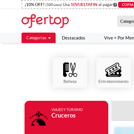
¡10% OFF!
Usa
10VUELTAFIN
al pagar
(500 usos)
?
COPIA
Catego
Categorías
Destacados
Vive + Por Me
Belleza
Entretenimiento
VIAJES Y TURISMO
Cruceros