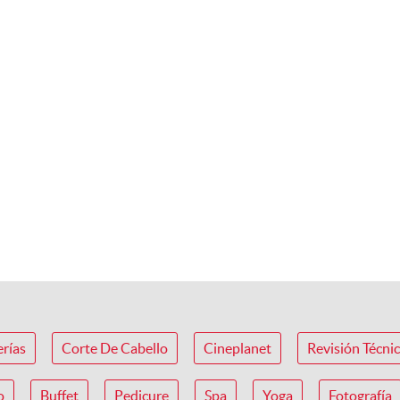
erías
Corte De Cabello
Cineplanet
Revisión Técni
o
Buffet
Pedicure
Spa
Yoga
Fotografía