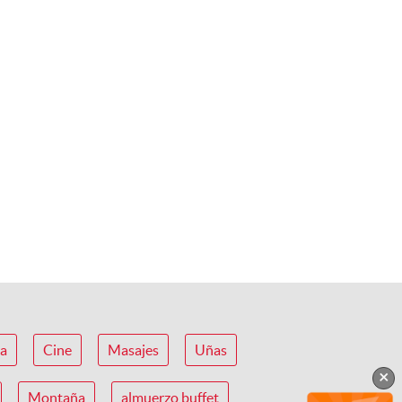
ca
Cine
Masajes
Uñas
×
Montaña
almuerzo buffet