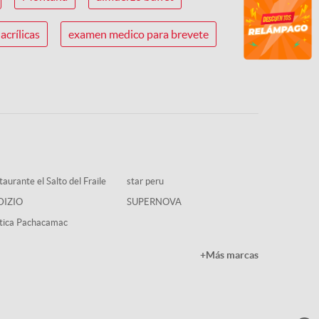
acrílicas
examen medico para brevete
aurante el Salto del Fraile
star peru
DIZIO
SUPERNOVA
tica Pachacamac
+Más marcas