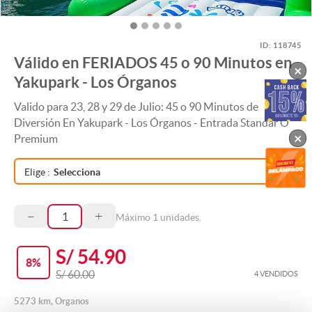
ID:
118745
Válido en FERIADOS 45 o 90 Minutos en
×
Yakupark - Los Órganos
Valido para 23, 28 y 29 de Julio: 45 o 90 Minutos de
Diversión En Yakupark - Los Órganos - Entrada Standar O
×
Premium
Elige
:
Selecciona
–
+
Máximo
1
unidades.
S/ 54.90
8
%
S/ 60.00
4 VENDIDOS
5273 km, Organos