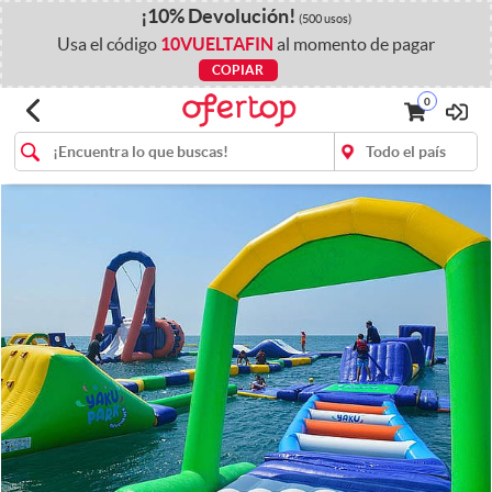
¡
10%
Devolución
!
(500 usos)
Usa el código
10VUELTAFIN
al momento de pagar
COPIAR
0