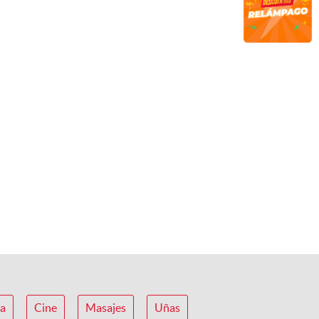
ca
Cine
Masajes
Uñas