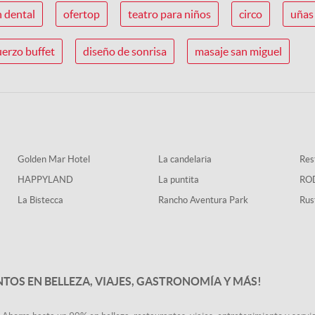
n dental
ofertop
teatro para niños
circo
uñas 
erzo buffet
diseño de sonrisa
masaje san miguel
Golden Mar Hotel
La candelaria
Rest
HAPPYLAND
La puntita
RO
La Bistecca
Rancho Aventura Park
Rus
NTOS EN BELLEZA, VIAJES, GASTRONOMÍA Y MÁS!