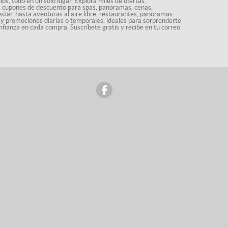
os, todo en un solo lugar. Explora miles de ofertas,
ás cupones de descuento para spas, panoramas, cenas,
star, hasta aventuras al aire libre, restaurantes, panoramas
s y promociones diarias o temporales, ideales para sorprenderte
nfianza en cada compra. Suscríbete gratis y recibe en tu correo