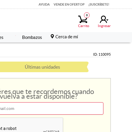
AYUDA
AYUDA
VENDE EN OFERTOP
VENDE EN OFERTOP
¡SUSCRÍBETE!
¡SUSCRÍBETE!
0
0
Carrito
Carrito
Ingresar
Ingresar
Cerca de mí
Cerca de mí
es
es
Bombazos
Bombazos
ID: 110095
Últimas unidades
res que te recordemos cuando
vuelva a estar disponible?