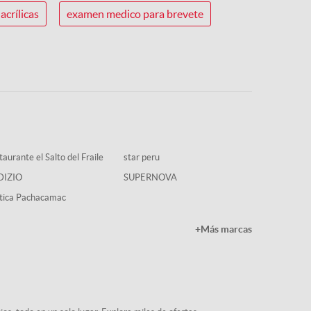
acrílicas
examen medico para brevete
aurante el Salto del Fraile
star peru
DIZIO
SUPERNOVA
tica Pachacamac
+Más marcas