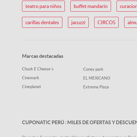
teatro para niños
buffet mandarin
curacio
carillas dentales
jacuzzi
CIRCOS
almu
Marcas destacadas
Chuck E Cheese´s
Coney park
Cinemark
EL MEXICANO
Cineplanet
Extreme Plaza
CUPONATIC PERÚ : MILES DE OFERTAS Y DESCUE