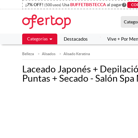
¡7% OFF!
¡7% OFF!
Usa
Usa
BUFFETBISTECCA
BUFFETBISTECCA
al pagar
al pagar
(500 usos)
(500 usos)
?
?
CO
CO
Catego
Catego
Categorías
Categorías
Destacados
Destacados
Vive + Por Me
Vive + Por Me
Belleza
Alisados
Alisado Keratina
Laceado Japonés + Depilaci
Puntas + Secado - Salón Spa