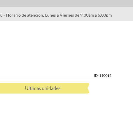
rú - Horario de atención: Lunes a Viernes de 9:30am a 6:00pm
ID: 110095
Últimas unidades