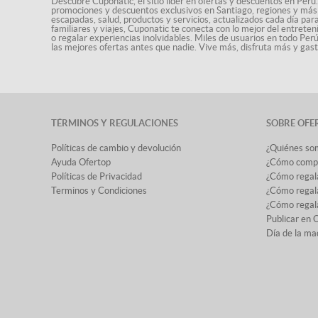
Descubre Cuponatic, el sitio líder en ofertas y descuentos en Perú.
promociones y descuentos exclusivos en Santiago, regiones y más 
escapadas, salud, productos y servicios, actualizados cada día par
familiares y viajes, Cuponatic te conecta con lo mejor del entrete
o regalar experiencias inolvidables. Miles de usuarios en todo Per
las mejores ofertas antes que nadie. Vive más, disfruta más y ga
TÉRMINOS Y REGULACIONES
SOBRE OFE
Políticas de cambio y devolución
¿Quiénes so
Ayuda Ofertop
¿Cómo comp
Políticas de Privacidad
¿Cómo regal
Terminos y Condiciones
¿Cómo regala
¿Cómo regala
Publicar en 
Día de la ma