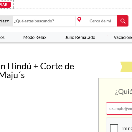
PIAR
PIAR
rías
rías
nos
nos
Modo Relax
Modo Relax
Julio Rematado
Julio Rematado
Vacacion
Vacacion
ón Hindú + Corte de
 Maju´s
¿Quié