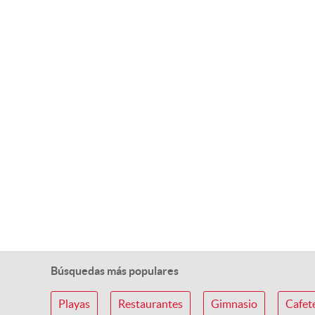
Búsquedas más populares
Playas
Restaurantes
Gimnasio
Cafet