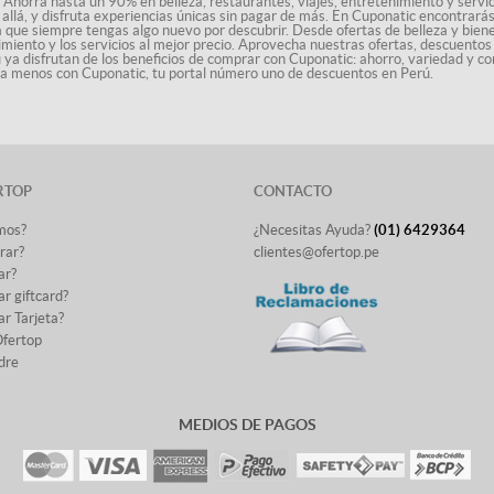
 Ahorra hasta un 90% en belleza, restaurantes, viajes, entretenimiento y servici
allá, y disfruta experiencias únicas sin pagar de más. En Cuponatic encontrar
a que siempre tengas algo nuevo por descubrir. Desde ofertas de belleza y biene
nimiento y los servicios al mejor precio. Aprovecha nuestras ofertas, descuento
ú ya disfrutan de los beneficios de comprar con Cuponatic: ahorro, variedad y co
sta menos con Cuponatic, tu portal número uno de descuentos en Perú.
RTOP
CONTACTO
mos?
¿Necesitas Ayuda?
(01) 6429364
rar?
clientes@ofertop.pe
ar?
r giftcard?
r Tarjeta?
Ofertop
dre
MEDIOS DE PAGOS