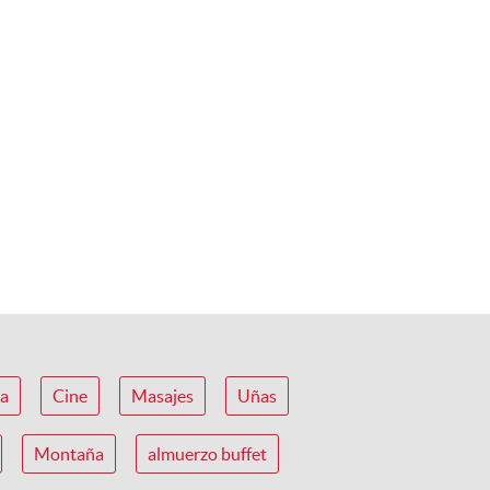
ca
Cine
Masajes
Uñas
Montaña
almuerzo buffet