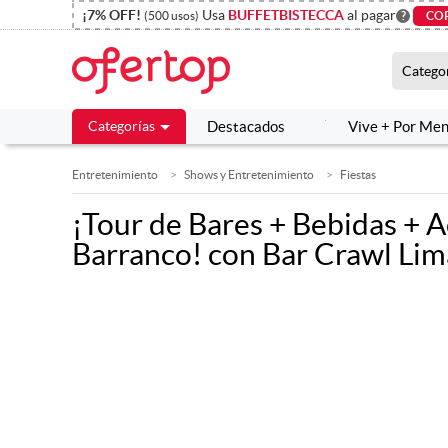
¡7% OFF!
¡7% OFF!
Usa
Usa
BUFFETBISTECCA
BUFFETBISTECCA
al pagar
al pagar
(500 usos)
(500 usos)
?
?
CO
CO
Catego
Catego
Categorías
Categorías
Destacados
Destacados
Vive + Por Me
Vive + Por Me
Entretenimiento
Shows y Entretenimiento
Fiestas
¡Tour de Bares + Bebidas + 
Barranco! con Bar Crawl Lim