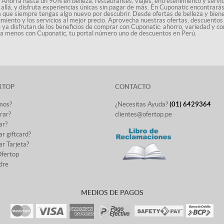
 Ahorra hasta un 90% en belleza, restaurantes, viajes, entretenimiento y servici
allá, y disfruta experiencias únicas sin pagar de más. En Cuponatic encontrar
a que siempre tengas algo nuevo por descubrir. Desde ofertas de belleza y biene
nimiento y los servicios al mejor precio. Aprovecha nuestras ofertas, descuento
ú ya disfrutan de los beneficios de comprar con Cuponatic: ahorro, variedad y co
sta menos con Cuponatic, tu portal número uno de descuentos en Perú.
RTOP
CONTACTO
mos?
¿Necesitas Ayuda?
(01) 6429364
rar?
clientes@ofertop.pe
ar?
r giftcard?
r Tarjeta?
Ofertop
dre
MEDIOS DE PAGOS