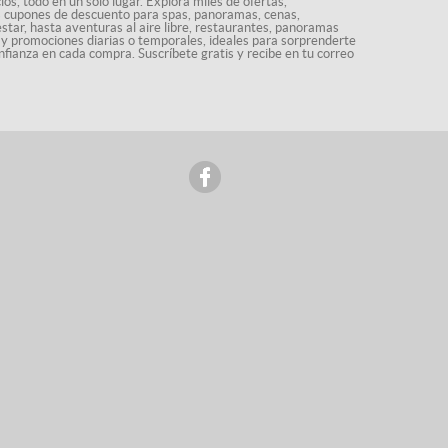
os, todo en un solo lugar. Explora miles de ofertas,
ás cupones de descuento para spas, panoramas, cenas,
star, hasta aventuras al aire libre, restaurantes, panoramas
s y promociones diarias o temporales, ideales para sorprenderte
nfianza en cada compra. Suscríbete gratis y recibe en tu correo