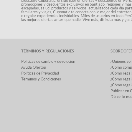
Descubre Cuponatic, el sitio líder en ofertas y descuentos en Perú.
promociones y descuentos exclusivos en Santiago, regiones y más 
escapadas, salud, productos y servicios, actualizados cada día par
familiares y viajes, Cuponatic te conecta con lo mejor del entrete
o regalar experiencias inolvidables. Miles de usuarios en todo Per
las mejores ofertas antes que nadie. Vive más, disfruta más y ga
TÉRMINOS Y REGULACIONES
SOBRE OFE
Políticas de cambio y devolución
¿Quiénes so
Ayuda Ofertop
¿Cómo comp
Políticas de Privacidad
¿Cómo regal
Terminos y Condiciones
¿Cómo regala
¿Cómo regala
Publicar en 
Día de la ma