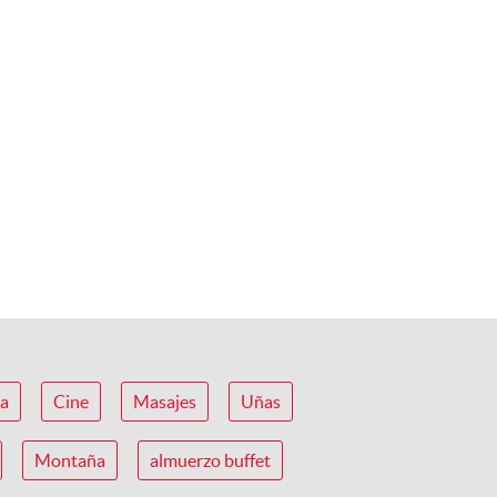
ca
Cine
Masajes
Uñas
Montaña
almuerzo buffet