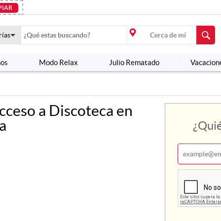
PIAR
PIAR
rías
rías
nos
nos
Modo Relax
Modo Relax
Julio Rematado
Julio Rematado
Vacacion
Vacacion
Acceso a Discoteca en
a
¿Quié