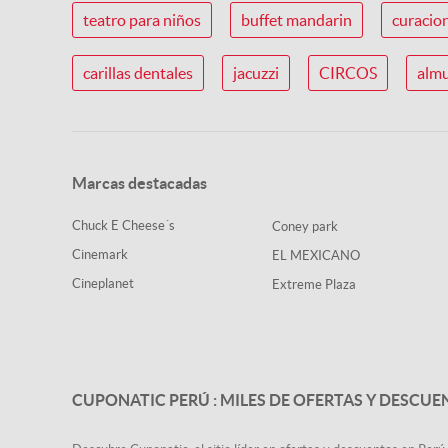
teatro para niños
buffet mandarin
curacio
carillas dentales
jacuzzi
CIRCOS
almu
Marcas destacadas
Chuck E Cheese´s
Coney park
Cinemark
EL MEXICANO
Cineplanet
Extreme Plaza
CUPONATIC PERÚ : MILES DE OFERTAS Y DESCUE