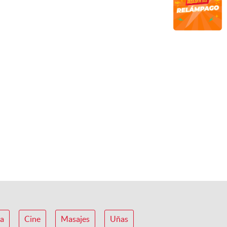
ca
Cine
Masajes
Uñas