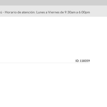
rú - Horario de atención: Lunes a Viernes de 9:30am a 6:00pm
ID: 118359