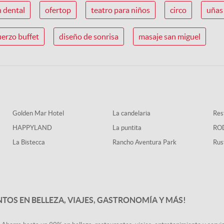
n dental
ofertop
teatro para niños
circo
uñas 
erzo buffet
diseño de sonrisa
masaje san miguel
Golden Mar Hotel
La candelaria
Rest
HAPPYLAND
La puntita
RO
La Bistecca
Rancho Aventura Park
Rus
NTOS EN BELLEZA, VIAJES, GASTRONOMÍA Y MÁS!