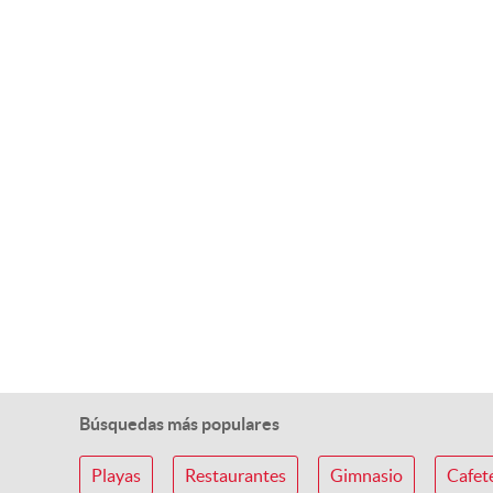
Búsquedas más populares
Playas
Restaurantes
Gimnasio
Cafet