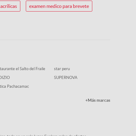
acrílicas
examen medico para brevete
aurante el Salto del Fraile
star peru
DIZIO
SUPERNOVA
tica Pachacamac
+Más marcas