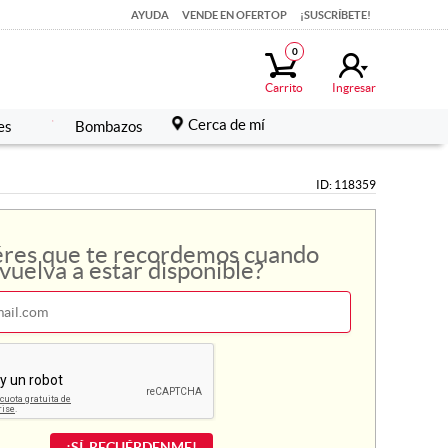
AYUDA
AYUDA
VENDE EN OFERTOP
VENDE EN OFERTOP
¡SUSCRÍBETE!
¡SUSCRÍBETE!
0
0
Carrito
Carrito
Ingresar
Ingresar
Cerca de mí
Cerca de mí
es
es
Bombazos
Bombazos
ID: 118359
res que te recordemos cuando
vuelva a estar disponible?
¡SÍ, RECUÉRDENME!