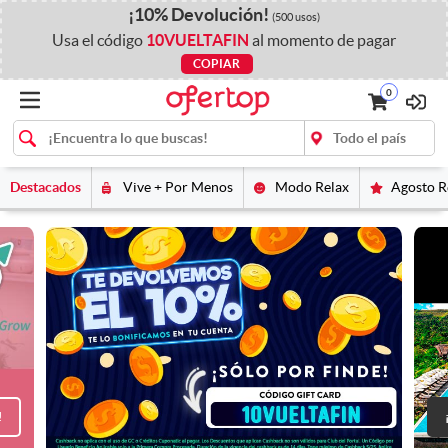
¡
10%
Devolución
!
(500 usos)
Usa el código
10VUELTAFIN
al momento de pagar
COPIAR
0
Destacados
Vive + Por Menos
Modo Relax
Agosto 
!