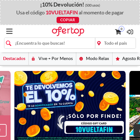
¡
10%
Devolución
!
(500 usos)
Usa el código
10VUELTAFIN
al momento de pagar
COPIAR
0
Destacados
Vive + Por Menos
Modo Relax
Agosto 
!