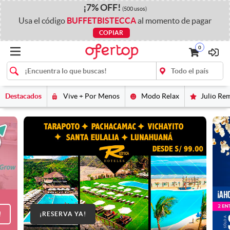
¡
7%
OFF
!
(500 usos)
Usa el código
BUFFETBISTECCA
al momento de pagar
COPIAR
0
Destacados
Vive + Por Menos
Modo Relax
Julio Re
!
¡RESERVA YA!