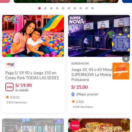
×
×
×
SUPERNOVA
Juega 30, 45 o 60 Minutos en
Paga S/ 59.90 y Juega 150 en
SUPERNOVA La Molina o
Coney Park TODAS LAS SEDES
Primavera
S/ 59.90
S/ 25.00
54
%
S/ 130.00
¡Mejor precio!
4.5
(
11
)
2.5
(
6
)
2303
Vendidos
1448
Vendidos