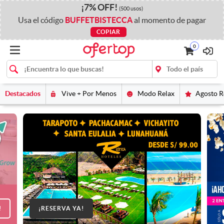
¡
7%
OFF
!
(500 usos)
Usa el código
BUFFETBISTECCA
al momento de pagar
COPIAR
0
Destacados
Vive + Por Menos
Modo Relax
Agosto 
!
¡RESERVA YA!