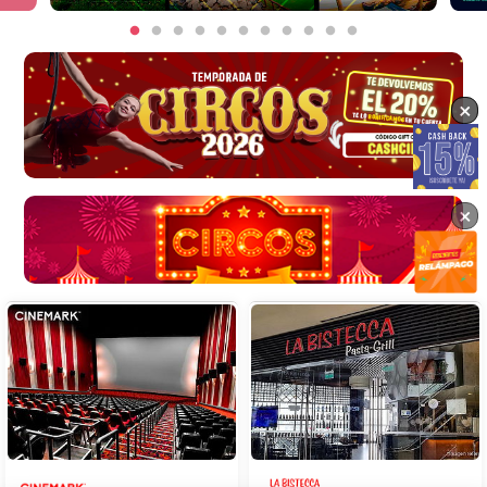
×
×
×