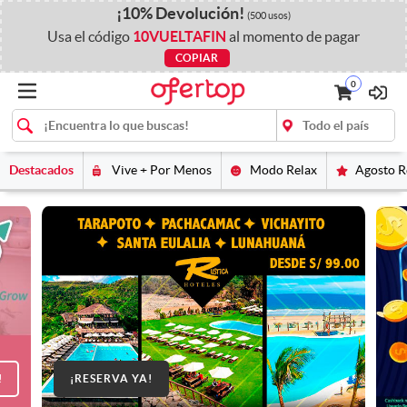
¡
10%
Devolución
!
(500 usos)
Usa el código
10VUELTAFIN
al momento de pagar
COPIAR
0
Destacados
Vive + Por Menos
Modo Relax
Agosto 
!
¡RESERVA YA!